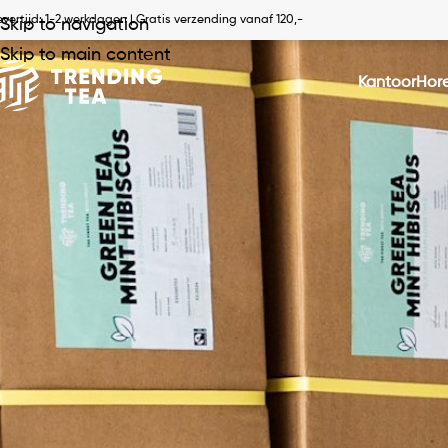
evertijd: 1-2 werkdagen
| Gratis verzending vanaf 120,-
Skip to navigation
Skip to main content
kantoor
hor