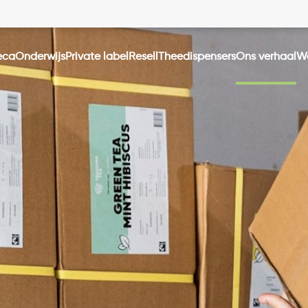
eca
onderwijs
private label
resell
theedispensers
ons verhaal