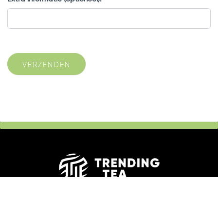
VERZENDEN
TrendingTea BV