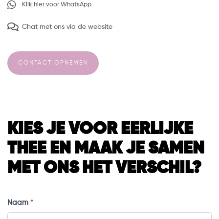
Klik hier voor WhatsApp
Chat met ons via de website
CONTACT OPNEMEN
KIES JE VOOR EERLIJKE
THEE EN MAAK JE SAMEN
MET ONS HET VERSCHIL?
Leadformulier
Naam
*