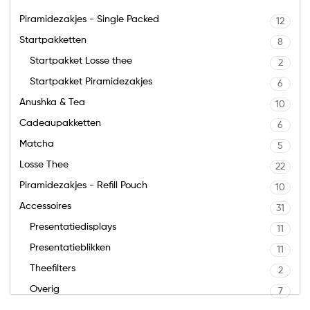
Piramidezakjes - Single Packed
12
Startpakketten
8
Startpakket Losse thee
2
Startpakket Piramidezakjes
6
Anushka & Tea
10
Cadeaupakketten
6
Matcha
5
Losse Thee
22
Piramidezakjes - Refill Pouch
10
Accessoires
31
Presentatiedisplays
11
Presentatieblikken
11
Theefilters
2
Overig
7