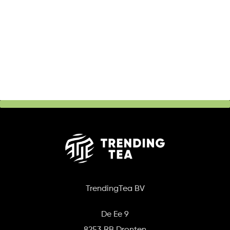
TrendingTea BV
De Ee 9
8253 RB Dronten