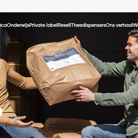
eca
onderwijs
private label
resell
theedispensers
ons verhaal
D